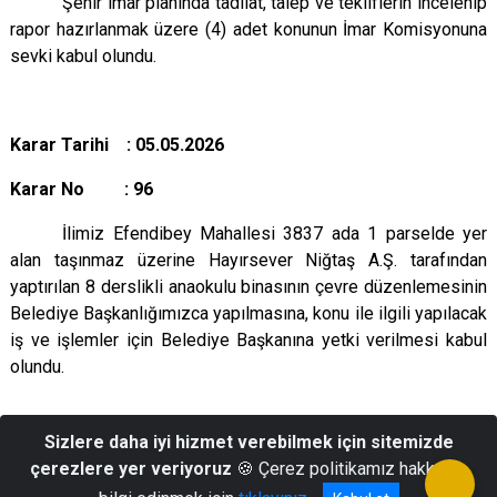
Şehir imar planında tadilat, talep ve tekliflerin
incelenip
rapor hazırlanmak üzere (4) adet konunun İmar Komisyonuna
sevki kabul olundu.
Karar Tarihi : 05.05.2026
Karar No : 96
İlimiz Efendibey Mahallesi 3837 ada 1 parselde yer
alan taşınmaz üzerine Hayırsever Niğtaş A.Ş. tarafından
yaptırılan 8 derslikli anaokulu binasının çevre düzenlemesinin
Belediye Başkanlığımızca yapılmasına, konu ile ilgili yapılacak
iş ve işlemler için Belediye Başkanına yetki verilmesi kabul
olundu.
Sizlere daha iyi hizmet verebilmek için sitemizde
çerezlere yer veriyoruz
🍪 Çerez politikamız hakkında