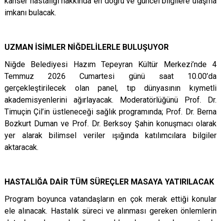
kanser hastalığı hakkında en doğru ve güncel bilgilere ulaşma
imkanı bulacak.
UZMAN İSİMLER NİĞDELİLERLE BULUŞUYOR
Niğde Belediyesi Hazım Tepeyran Kültür Merkezi’nde 4
Temmuz 2026 Cumartesi günü saat 10.00’da
gerçekleştirilecek olan panel, tıp dünyasının kıymetli
akademisyenlerini ağırlayacak. Moderatörlüğünü Prof. Dr.
Timuçin Çil’in üstleneceği sağlık programında; Prof. Dr. Berna
Bozkurt Duman ve Prof. Dr. Berksoy Şahin konuşmacı olarak
yer alarak bilimsel veriler ışığında katılımcılara bilgiler
aktaracak.
HASTALIĞA DAİR TÜM SÜREÇLER MASAYA YATIRILACAK
Program boyunca vatandaşların en çok merak ettiği konular
ele alınacak. Hastalık süreci ve alınması gereken önlemlerin