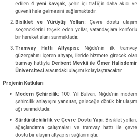
edilen
4 yeni kavşak
, şehir içi trafiğin daha akıcı ve
güvenli hale gelmesini sağlamaktadır.
Bisiklet ve Yürüyüş Yolları:
Çevre dostu ulaşım
seçeneklerini teşvik eden yollar, vatandaşlara konforlu
bir hareket alanı sunmaktadır.
Tramvay Hattı Altyapısı:
Niğde’nin ilk tramvay
güzergahını içeren altyapı, ileride hizmete girecek olan
tramvay hattıyla
Derbent Mevkii
ile
Ömer Halisdemir
Üniversitesi
arasındaki ulaşımı kolaylaştıracaktır.
Projenin Katkıları
Modern Şehircilik:
100. Yıl Bulvarı, Niğde’nin modern
şehircilik anlayışını yansıtan, geleceğe dönük bir ulaşım
ağı sunmaktadır.
Sürdürülebilirlik ve Çevre Dostu Yapı:
Bisiklet yolları,
ağaçlandırma çalışmaları ve tramvay hattı ile çevre
dostu bir ulaşım altyapısı sağlanmıştır.