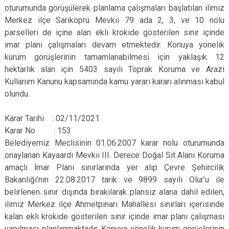
oturumunda görüşülerek planlama çalışmaları başlatılan ilimiz
Merkez ilçe Sarıköprü Mevkii 79 ada 2, 3, ve 10 nolu
parselleri de içine alan ekli krokide gösterilen sınır içinde
imar planı çalışmaları devam etmektedir. Konuya yönelik
kurum görüşlerinin tamamlanabilmesi için yaklaşık 12
hektarlık alan için 5403 sayılı Toprak Koruma ve Arazi
Kullanım Kanunu kapsamında kamu yararı kararı alınması kabul
olundu.
Karar Tarihi : 02/11/2021
Karar No : 153
Belediyemiz Meclisinin 01.06.2007 karar nolu oturumunda
onaylanan Kayaardı Mevkii III. Derece Doğal Sit Alanı Koruma
amaçlı İmar Planı sınırlarında yer alıp Çevre Şehircilik
Bakanlığı’nın 22.08.2017 tarik ve 9899 sayılı Olur’u ile
belirlenen sınır dışında bırakılarak plansız alana dahil edilen,
ilimiz Merkez ilçe Ahmetpınarı Mahallesi sınırları içerisinde
kalan ekli krokide gösterilen sınır içinde imar planı çalışması
yapılması planlanmaktadır. Konuya yönelik kurum görüşlerinin