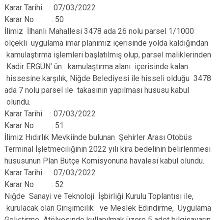
Karar Tarihi : 07/03/2022
Karar No : 50
İlimiz İlhanlı Mahallesi 3478 ada 26 nolu parsel 1/1000
ölçekli uygulama imar planımız içerisinde yolda kaldığından
kamulaştırma işlemleri başlatılmış olup, parsel maliklerinden
Kadir ERGÜN’ ün kamulaştırma alanı içerisinde kalan
hissesine karşılık, Niğde Belediyesi ile hisseli olduğu 3478
ada 7 nolu parsel ile takasının yapılması hususu kabul
olundu.
Karar Tarihi : 07/03/2022
Karar No : 51
İlimiz Hıdırlık Mevkiinde bulunan Şehirler Arası Otobüs
Terminal İşletmeciliğinin 2022 yılı kira bedelinin belirlenmesi
hususunun Plan Bütçe Komisyonuna havalesi kabul olundu.
Karar Tarihi : 07/03/2022
Karar No : 52
Niğde Sanayi ve Teknoloji İşbirliği Kurulu Toplantısı ile,
kurulacak olan Girişimcilik ve Meslek Edindirme, Uygulama
Geliştirme Atölyesinde kullanılmak üzere 5 adet bilgisayarın