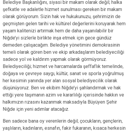
Belediye Başkanlığını, siyasi bir makam olarak değil; halka
şefkatle ve adaletle hizmet sunulması gereken bir makam
olarak görüyorum. Sizin hak ve hukukunuzu, şehrimizin de
geçmişten gelen tarihi ve kültürel değerlerini koruyarak hem
yaşam kalitenizi artırmak hem de daha yaşanılabilir bir
Niğde’yi sizlerle birlikte inşa etmek için gece gündüz
demeden çalışacağım. Belediye yönetimini demokrasinin
temeli olarak gören ben ve ekip arkadaşlarım belediyeciliği
sadece yol ve kaldırım yapmak olarak görmüyoruz.
Belediyeciliği; hizmet ve harcamalarda şeffaflık temelinde,
doğaya ve çevreye saygı, kültür, sanat ve sporla yoğrulmuş
her kesimin yanında yer alan sosyal belediyecilik olarak
düşünüyoruz. Ben ve ekibim Niğde’yi şahlandırmak ve hak
ettiği yere taşımanın azim ve kararlılığı içerisinde hakkın ve
halkımızın rızasını kazanmak maksadıyla Büyüyen Şehir
Niğde için yeni adımlar atacağız.
Ben sadece bana oy verenlerin değil; çocukların, gençlerin,
yaşlıların, kadınların, esnafın, fakir fukaranın, kısaca herkesin