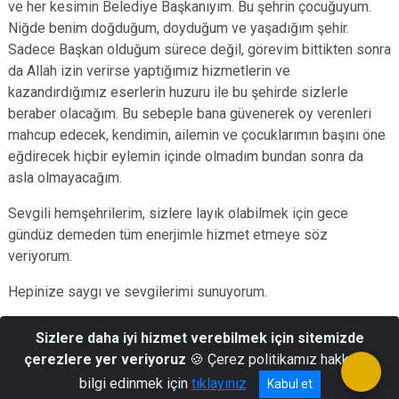
ve her kesimin Belediye Başkanıyım. Bu şehrin çocuğuyum.
Niğde benim doğduğum, doyduğum ve yaşadığım şehir.
Sadece Başkan olduğum sürece değil, görevim bittikten sonra
da Allah izin verirse yaptığımız hizmetlerin ve
kazandırdığımız eserlerin huzuru ile bu şehirde sizlerle
beraber olacağım. Bu sebeple bana güvenerek oy verenleri
mahcup edecek, kendimin, ailemin ve çocuklarımın başını öne
eğdirecek hiçbir eylemin içinde olmadım bundan sonra da
asla olmayacağım.
Sevgili hemşehrilerim, sizlere layık olabilmek için gece
gündüz demeden tüm enerjimle hizmet etmeye söz
veriyorum.
Hepinize saygı ve sevgilerimi sunuyorum.
Sizlere daha iyi hizmet verebilmek için sitemizde
çerezlere yer veriyoruz
🍪 Çerez politikamız hakkında
Emrah ÖZDEMİR
bilgi edinmek için
tıklayınız
Niğde Belediye Başkanı
Kabul et