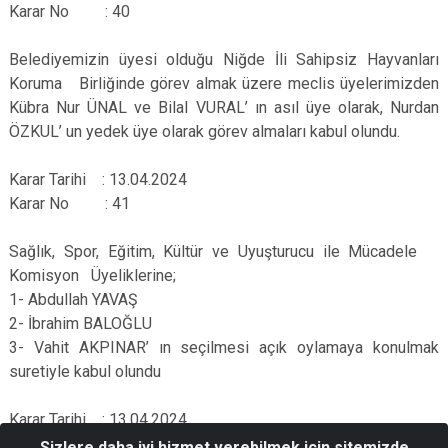
Karar No : 40
Belediyemizin üyesi olduğu Niğde İli Sahipsiz Hayvanları
Koruma Birliğinde görev almak üzere meclis üyelerimizden
Kübra Nur ÜNAL ve Bilal VURAL’ ın asıl üye olarak, Nurdan
ÖZKUL’ un yedek üye olarak görev almaları kabul olundu.
Karar Tarihi : 13.04.2024
Karar No : 41
Sağlık, Spor, Eğitim, Kültür ve Uyuşturucu ile Mücadele
Komisyon Üyeliklerine;
1- Abdullah YAVAŞ
2- İbrahim BALOĞLU
3- Vahit AKPINAR’ ın seçilmesi açık oylamaya konulmak
suretiyle kabul olundu
Karar Tarihi : 13.04.2024
Karar No : 42
Sizlere daha iyi hizmet verebilmek için sitemizde