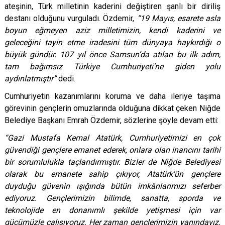
ateşinin, Türk milletinin kaderini değiştiren şanlı bir diriliş
destanı olduğunu vurguladı. Özdemir,
“19 Mayıs, esarete asla
boyun eğmeyen aziz milletimizin, kendi kaderini ve
geleceğini tayin etme iradesini tüm dünyaya haykırdığı o
büyük gündür. 107 yıl önce Samsun’da atılan bu ilk adım,
tam bağımsız Türkiye Cumhuriyeti'ne giden yolu
aydınlatmıştır”
dedi.
Cumhuriyetin kazanımlarını koruma ve daha ileriye taşıma
görevinin gençlerin omuzlarında olduğuna dikkat çeken Niğde
Belediye Başkanı Emrah Özdemir, sözlerine şöyle devam etti:
“Gazi Mustafa Kemal Atatürk, Cumhuriyetimizi en çok
güvendiği gençlere emanet ederek, onlara olan inancını tarihi
bir sorumlulukla taçlandırmıştır. Bizler de Niğde Belediyesi
olarak bu emanete sahip çıkıyor, Atatürk'ün gençlere
duyduğu güvenin ışığında bütün imkânlarımızı seferber
ediyoruz. Gençlerimizin bilimde, sanatta, sporda ve
teknolojide en donanımlı şekilde yetişmesi için var
gücümüzle çalışıyoruz. Her zaman gençlerimizin yanındayız.