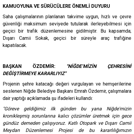
KAMUOYUNA VE SÜRÜCÜLERE ÖNEMLİ DUYURU
Saha çalışmalarının planlanan takvime uygun, hızlı ve çevre
güvenliği maksimum seviyede tutularak ilerleyebilmesi için
geçici bir trafik düzenlemesine gidilmiştir. Bu kapsamda;
Dışarı Camii Sokak, geçici bir süreyle araç trafiğine
kapatılacak.
BAŞKAN ÖZDEMİR:
"NİĞDE’MİZİN ÇEHRESİNİ
DEĞİŞTİRMEYE KARARLIYIZ"
Projenin şehre katacağı değeri vurgulayan ve hemşerilerine
seslenen Niğde Belediye Başkanı Emrah Özdemir, çalışmalara
dair yaptığı açıklamada şu ifadeleri kullandı:
"Göreve geldiğimiz ilk günden bu yana Niğde'mizin
kronikleşmiş sorunlarına kalıcı çözümler üretmek için gece
gündüz demeden çalışıyoruz. Katlı Otopark ve Dışarı Camii
Meydan Düzenlemesi Projesi de bu kararlılığımızın