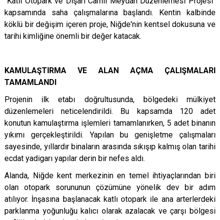
"Katlı Otopark ve Dışarı Camii Meydan Düzenlemesi Projesi"
kapsamında saha çalışmalarına başlandı. Kentin kalbinde
köklü bir değişim içeren proje, Niğde'nin kentsel dokusuna ve
tarihi kimliğine önemli bir değer katacak.
KAMULAŞTIRMA VE ALAN AÇMA ÇALIŞMALARI
TAMAMLANDI
Projenin ilk etabı doğrultusunda, bölgedeki mülkiyet
düzenlemeleri neticelendirildi. Bu kapsamda 120 adet
konutun kamulaştırma işlemleri tamamlanırken, 5 adet binanın
yıkımı gerçekleştirildi.
Yapılan bu genişletme çalışmaları
sayesinde, yıllardır binaların arasında sıkışıp kalmış olan tarihi
ecdat yadigarı yapılar derin bir nefes aldı.
Alanda, Niğde kent merkezinin en temel ihtiyaçlarından biri
olan otopark sorununun çözümüne yönelik dev bir adım
atılıyor. İnşasına başlanacak katlı otopark ile ana arterlerdeki
parklanma yoğunluğu kalıcı olarak azalacak ve çarşı bölgesi