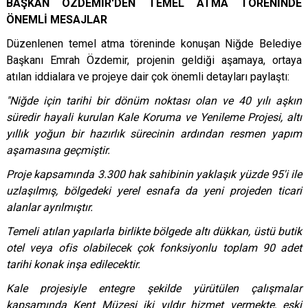
BAŞKAN ÖZDEMİR'DEN TEMEL ATMA TÖRENİNDE
ÖNEMLİ MESAJLAR
Düzenlenen temel atma töreninde konuşan Niğde Belediye
Başkanı Emrah Özdemir, projenin geldiği aşamaya, ortaya
atılan iddialara ve projeye dair çok önemli detayları paylaştı:
"Niğde için tarihi bir dönüm noktası olan ve 40 yılı aşkın
süredir hayali kurulan Kale Koruma ve Yenileme Projesi, altı
yıllık yoğun bir hazırlık sürecinin ardından resmen yapım
aşamasına geçmiştir.
Proje kapsamında 3.300 hak sahibinin yaklaşık yüzde 95'i ile
uzlaşılmış, bölgedeki yerel esnafa da yeni projeden ticari
alanlar ayrılmıştır.
Temeli atılan yapılarla birlikte bölgede altı dükkan, üstü butik
otel veya ofis olabilecek çok fonksiyonlu toplam 90 adet
tarihi konak inşa edilecektir.
Kale projesiyle entegre şekilde yürütülen çalışmalar
kapsamında Kent Müzesi iki yıldır hizmet vermekte, eski