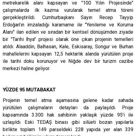
metrekarelik alanı kapsayan ve "100 Yılın Projesinde"
çalışmalarda ilk kazma vurularak temel atma töreni
gerçekleştirildi. Cumhurbaşkanı Sayın Recep Tayyip
Erdoğan’ın imzaladığı kararname ile "Yenileme ve Koruma
Alanı" ilan edilen ve sıradan bir kentsel dönüşümden ziyade
bir "Tarihi İhya" projesi olarak öne çıkan projenin temelleri
atıldı. Alaaddin, Balhasan, Kale, Eskisaray, Songur ve Burhan
mahallelerini kapsayan 12,5 hektarlık alanda yürütülen proje
ile tarihi doku korunuyor ve Niğde dev bir turizm cazibe
merkezi haline geliyor.
YÜZDE 95 MUTABAKAT
Projenin temel atma aşamasına gelene kadar sahada
yürütülen çalışmaların detayları da paylaşıldı. Proje
kapsamında 3.300 hak sahibinin yaklaşık yüzde 95'i ile
uzlaşıldı. Eski TEDAŞ binası gibi silüeti bozan yapılarla
birlikte toplam 149 parseldeki 228 yapıda yer alan 339