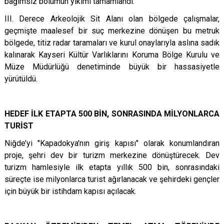
bağımsız bölümün yıkımı tamamlandı.
III. Derece Arkeolojik Sit Alanı olan bölgede çalışmalar,
geçmişte maalesef bir suç merkezine dönüşen bu metruk
bölgede, titiz radar taramaları ve kurul onaylarıyla aslına sadık
kalınarak Kayseri Kültür Varlıklarını Koruma Bölge Kurulu ve
Müze Müdürlüğü denetiminde büyük bir hassasiyetle
yürütüldü.
HEDEF İLK ETAPTA 500 BİN, SONRASINDA MİLYONLARCA
TURİST
Niğde’yi "Kapadokya'nın giriş kapısı" olarak konumlandıran
proje, şehri dev bir turizm merkezine dönüştürecek. Dev
turizm hamlesiyle ilk etapta yıllık 500 bin, sonrasındaki
süreçte ise milyonlarca turist ağırlanacak ve şehirdeki gençler
için büyük bir istihdam kapısı açılacak.