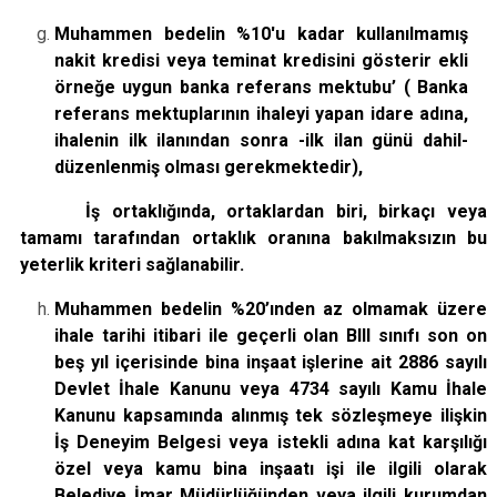
Muhammen bedelin %10'u kadar kullanılmamış
nakit kredisi veya teminat kredisini gösterir ekli
örneğe uygun banka referans mektubu’ ( Banka
referans mektuplarının ihaleyi yapan idare adına,
ihalenin ilk ilanından sonra -ilk ilan günü dahil-
düzenlenmiş olması gerekmektedir),
İş ortaklığında, ortaklardan biri, birkaçı veya
tamamı tarafından ortaklık oranına bakılmaksızın bu
yeterlik kriteri sağlanabilir.
Muhammen bedelin %20’ınden az olmamak üzere
ihale tarihi itibari ile geçerli olan BIII sınıfı son on
beş yıl içerisinde bina inşaat işlerine ait 2886 sayılı
Devlet İhale Kanunu veya 4734 sayılı Kamu İhale
Kanunu kapsamında alınmış tek sözleşmeye ilişkin
İş Deneyim Belgesi veya istekli adına kat karşılığı
özel veya kamu bina inşaatı işi ile ilgili olarak
Belediye İmar Müdürlüğünden veya ilgili kurumdan