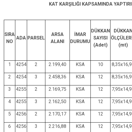
KAT KARŞILIĞI KAPSAMINDA YAPTIR
DÜKKAN
DÜKKA
SIRA
ARSA
İMAR
ADA
PARSEL
SAYISI
ÖLÇÜLE
NO
ALANI
DURUMU
(Adet)
(mt)
1
4254
2
2.199,40
KSA
10
8,35x16,
2
4254
3
2.458,36
KSA
12
8,35x16,
3
4255
2
2.169,75
KSA
12
7,95x14,
4
4255
3
2.162,50
KSA
12
7,95x14,
5
4256
2
2.170,17
KSA
12
7,95x14,
6
4256
3
2.216,88
KSA
12
7,95x14,