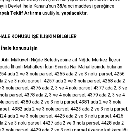
yılı Devlet İhale Kanunu’nun
35/a
nci maddesi gereğince
apalı Teklif Artırma
usulüyle,
yapılacaktır
.
HALE KONUSU İŞE İLİŞKİN BİLGİLER
. İhale konusu işin
) Adı:
Mülkiyeti Niğde Belediyesine ait Niğde Merkez İlçesi
puda İlhanlı Mahallesi İdari Sınırda Nar Mahallesinde bulunan
254 ada 2 ve 3 nolu parsel, 4255 ada 2 ve 3 nolu parsel, 4256
da 2 ve 3 nolu parsel, 4257 ada 2 ve 3 nolu parsel, 4258 ada 2
 3 nolu parsel, 4376 ada 2, 3 ve 4 nolu parsel, 4377 ada 2, 3 ve
nolu parsel, 4378 ada 2, 3 ve 4 nolu parsel, 4379 ada 2, 3 ve 4
lu parsel, 4380 ada 2 ve 3 nolu parsel, 4381 ada 2 ve 3 nolu
rsel, 4382 ada 2 ve 3 nolu parsel, 4423 ada 2 ve 3 nolu parsel,
424 ada 2 ve 3 nolu parsel, 4425 ada 2 ve 3 nolu parsel, 4426
a 2 ve 3 nolu parsel, 4427 ada 2 ve 3 nolu parsel, 4428 ada 2
 3 nolu parsel, 4429 ada 2 ve 3 nolu parsel üzerine kat karşılığı