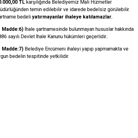
0.000,00 TL
karşılığında Belediyemiz Mali Hizmetler
dürlüğünden temin edilebilir ve idarede bedelsiz görülebilir.
artname bedeli
yatırmayanlar ihaleye katılamazlar.
adde:6)
İhale şartnamesinde bulunmayan hususlar hakkında
86 sayılı Devlet İhale Kanunu hükümleri geçerlidir
.
adde:7)
Belediye Encümeni ihaleyi yapıp yapmamakta ve
gun bedelin tespitinde yetkilidir.