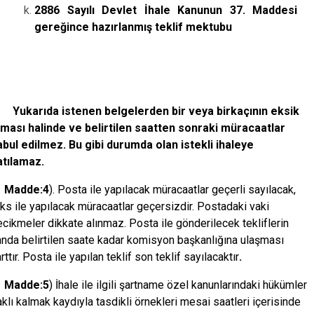
2886 Sayılı Devlet İhale Kanunun 37. Maddesi
gereğince hazırlanmış teklif mektubu
ukarıda istenen belgelerden bir veya birkaçının eksik
lması halinde ve belirtilen saatten sonraki müracaatlar
abul edilmez. Bu gibi durumda olan istekli ihaleye
atılamaz.
adde:4
). Posta ile yapılacak müracaatlar geçerli sayılacak,
ks ile yapılacak müracaatlar geçersizdir. Postadaki vaki
cikmeler dikkate alınmaz. Posta ile gönderilecek tekliflerin
anda belirtilen saate kadar komisyon başkanlığına ulaşması
rttır. Posta ile yapılan teklif son teklif sayılacaktır
.
adde:5
) İhale ile ilgili şartname özel kanunlarındaki hükümler
klı kalmak kaydıyla tasdikli örnekleri mesai saatleri içerisinde