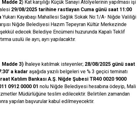
adde 2
) Kat karşılığı Küçük Sanayi Atölyelerinin yapılması işi
halesi
29/08/2025 tarihine rastlayan Cuma günü saat 11:00
a
Yukarı Kayabaşı Mahallesi Sağlık Sokak No:1/A- Niğde Valiliği
arşısı Niğde Belediyesi Hazım Tepeyran Kültür Merkezinde
eşekkül edecek Belediye Encümeni huzurunda Kapalı Teklif
tırma usulü ile ayrı, ayrı yapılacaktır.
adde 3)
İhaleye katılmak isteyenler;
28/08/2025 günü saat
7:30’ a kadar
aşağıda yazılı belgeleri ve % 3 geçici teminatı
iraat Katılım Bankası A.Ş. Niğde Şubesi TR40 0020 9000
011 0912 0000 01
nolu Niğde Belediyesi hesabına ödeyip, Mali
izmetler Müdürlüğüne teslim edilecektir. Belirtilen zamandan
nra yapılan başvurular kabul edilmeyecektir.