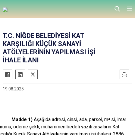
T.C. NİĞDE BELEDİYESİ KAT
KARŞILIĞI KÜÇÜK SANAYİ
ATÖLYELERİNİN YAPILMASI İŞİ
İHALE İLANI
19.08.2025
Madde 1)
Aşağıda adresi, cinsi, ada, parsel, m² si, imar
urumu, ödeme şekli, muhammen bedeli yazılı arsaların Kat
rşılığı Küçük Sanayi Atölyelerinin yapılması işi ihalesi; 2886