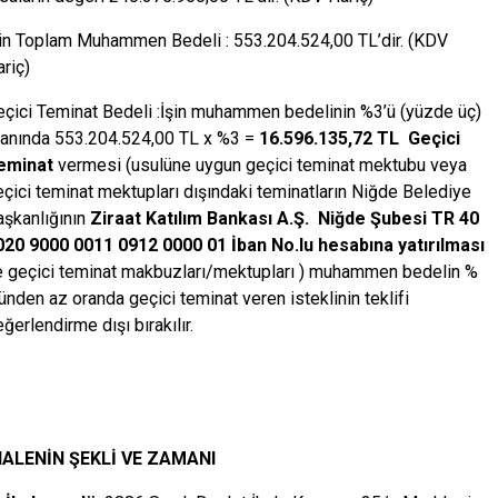
şin Toplam Muhammen Bedeli : 553.204.524,00 TL’dir. (KDV
riç)
eçici Teminat Bedeli :İşin muhammen bedelinin %3’ü (yüzde üç)
ranında 553.204.524,00 TL x %3 =
16.596.135,72 TL Geçici
eminat
vermesi (usulüne uygun geçici teminat mektubu veya
çici teminat mektupları dışındaki teminatların Niğde Belediye
aşkanlığının
Ziraat Katılım Bankası A.Ş. Niğde Şubesi TR 40
020 9000 0011 0912 0000 01 İban No.lu hesabına yatırılması
e geçici teminat makbuzları/mektupları ) muhammen bedelin %
ünden az oranda geçici teminat veren isteklinin teklifi
ğerlendirme dışı bırakılır.
HALENİN ŞEKLİ VE ZAMANI