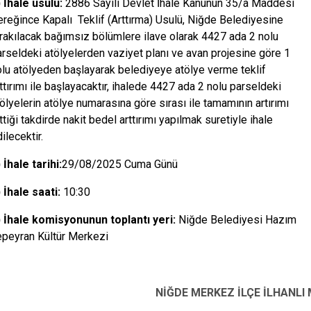
) İhale usulü:
2886 Sayılı Devlet İhale Kanunun 35/a Maddesi
ereğince Kapalı Teklif (Arttırma) Usulü, Niğde Belediyesine
ırakılacak bağımsız bölümlere ilave olarak 4427 ada 2 nolu
rseldeki atölyelerden vaziyet planı ve avan projesine göre 1
olu atölyeden başlayarak belediyeye atölye verme teklif
ttırımı ile başlayacaktır, ihalede 4427 ada 2 nolu parseldeki
ölyelerin atölye numarasına göre sırası ile tamamının artırımı
ttiği takdirde nakit bedel arttırımı yapılmak suretiyle ihale
ilecektir.
 İhale tarihi:
29/08/2025 Cuma Günü
 İhale saati:
10:30
) İhale komisyonunun toplantı yeri:
Niğde Belediyesi Hazım
epeyran Kültür Merkezi
NİĞDE MERKEZ İLÇE İLHANLI