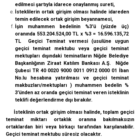
edilmesi şartıyla idarece onaylanmış sureti,
İsteklilerin ortak girişim olması halinde idareden
temin edilecek ortak girişim beyannamesi,
İşin muhammen bedelinin %3’ü (yüzde üç)
oranında 553.204.524,00 TL x %3 = 16.596.135,72
TL Geçici Teminat vermesi (usulüne uygun
geçici teminat mektubu veya geçici teminat
mektupları dışındaki teminatların Niğde Belediye
Başkanlığının Ziraat Katılım Bankası A.Ş. Niğde
Şubesi TR 40 0020 9000 0011 0912 0000 01 İban
No.lu hesabına yatırılması ve geçici teminat
makbuzları/mektupları ) muhammen bedelin %
3’ünden az oranda geçici teminat veren isteklinin
teklifi değerlendirme dışı bırakılır.
İsteklinin ortak girişim olması halinde, toplam geçici
teminat miktarı ortaklık oranına bakılmaksızın
ortaklardan biri veya birkaçı tarafından karşılanabilir.
Geçici teminat mektubu süresiz olacaktır.