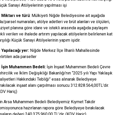
çük Sanayi Atölyelerinin yapılması işi
) Miktarı ve türü
: Mülkiyeti Niğde Belediyesine ait aşağıda
a/parsel numaraları, atölye adetleri ve brüt alanları ve ölçüleri,
ziyet planına göre idare ve istekli arasında aşağıda paylaşım
kli verilen ve ihalede artırım yapılacak atölyelerin belirlenen kat
rşılığı Küçük Sanayi Atölyelerinin yapım işidir.
) Yapılacağı yer:
Niğde Merkez İlçe İlhanlı Mahallesinde
lirtilen ada parseller
) İşin Muhammen Bedeli:
İşin İnşaat Muhammen Bedeli Çevre
hircilik ve İklim Değişikliği Bakanlığı’nın “2025 yılı Yapı Yaklaşık
liyetleri Hakkındaki Tebliği” esas alınarak Belediyeye
rakılacak inşaat alanı çarpılması sonucu 312.828.564,00TL’dir.
KDV Hariç)
şin Arsa Muhammen Bedeli Belediyemiz Kıymet Takdir
omisyonunca hazırlanan rapora göre Belediyeye bırakılacak
saların değeri 240.375.960,00 TL’dir. (KDV Hariç)